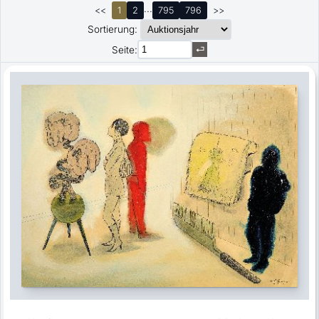
...
<<
1
2
795
796
>>
Sortierung:
Seite: