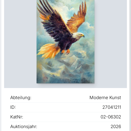
Abteilung:
Moderne Kunst
ID:
27041211
KatNr:
02-06302
Auktionsjahr:
2026