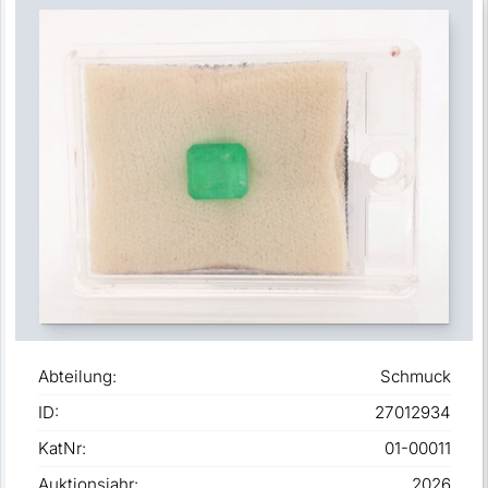
Abteilung:
Schmuck
ID:
27012934
KatNr:
01-00011
Auktionsjahr:
2026