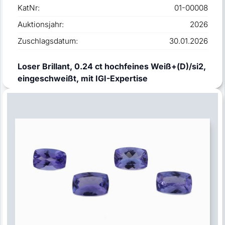
KatNr:
01-00008
Auktionsjahr:
2026
Zuschlagsdatum:
30.01.2026
Loser Brillant, 0.24 ct hochfeines Weiß+(D)/si2,
eingeschweißt, mit IGI-Expertise