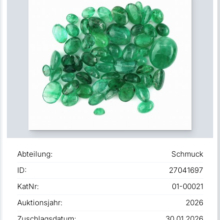
Abteilung:
Schmuck
ID:
27041697
KatNr:
01-00021
Auktionsjahr:
2026
Zuschlagsdatum:
30.01.2026