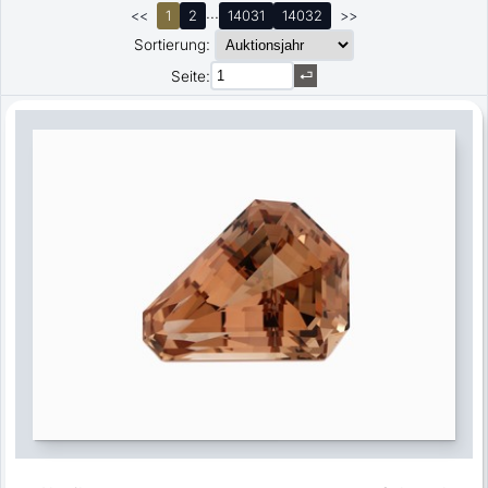
...
<<
1
2
14031
14032
>>
Sortierung:
Seite: