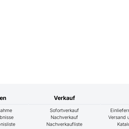
nen
Verkauf
lnahme
Sofortverkauf
Einliefe
bnisse
Nachverkauf
Versand u
nisliste
Nachverkaufliste
Katal