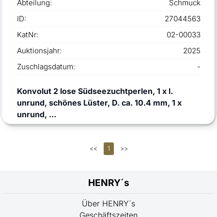
Abteilung:
Schmuck
ID:
27044563
KatNr:
02-00033
Auktionsjahr:
2025
Zuschlagsdatum:
-
Konvolut 2 lose Südseezuchtperlen, 1 x l.
unrund, schönes Lüster, D. ca. 10.4 mm, 1 x
unrund, ...
<<
1
>>
HENRY´s
Über HENRY´s
Geschäftszeiten