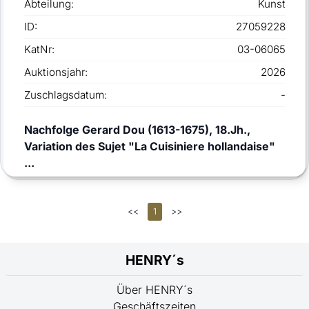
Abteilung:
Kunst
ID:
27059228
KatNr:
03-06065
Auktionsjahr:
2026
Zuschlagsdatum:
-
Nachfolge Gerard Dou (1613-1675), 18.Jh.,
Variation des Sujet "La Cuisiniere hollandaise"
...
<<
1
>>
HENRY´s
Über HENRY´s
Geschäftszeiten