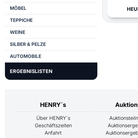
MÖBEL
HEUE
TEPPICHE
WEINE
SILBER & PELZE
AUTOMOBILE
ERGEBNISLISTEN
HENRY´s
Auktio
Über HENRY´s
Auktionstei
Geschäftszeiten
Auktionserge
Anfahrt
Auktionsergeb