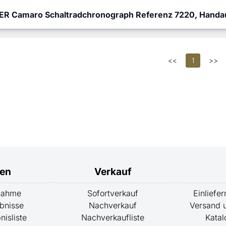
R Camaro Schaltradchronograph Referenz 7220, Handauf
<<
1
>>
nen
Verkauf
lnahme
Sofortverkauf
Einliefe
bnisse
Nachverkauf
Versand u
nisliste
Nachverkaufliste
Katal