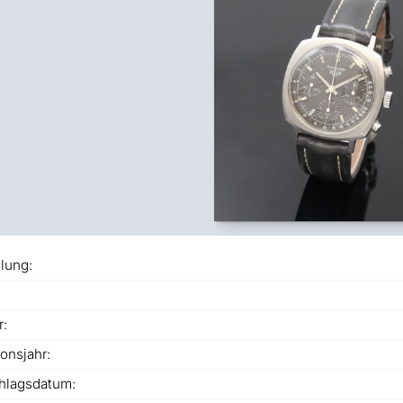
lung:
r:
onsjahr:
hlagsdatum: