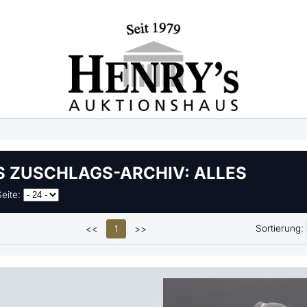
S ZUSCHLAGS-ARCHIV:
ALLES
eite:
Sortierung:
<<
1
>>