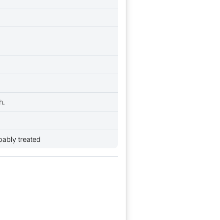
h.
bably treated