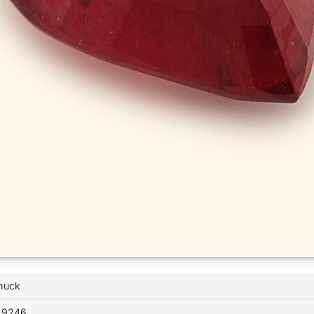
muck
49246