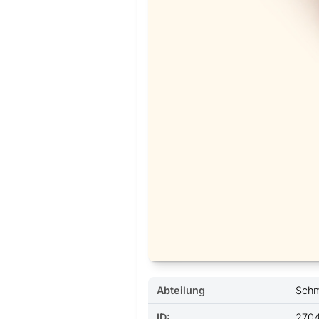
Abteilung
Sch
ID:
270